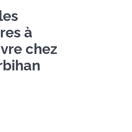
les
res à
ivre chez
rbihan