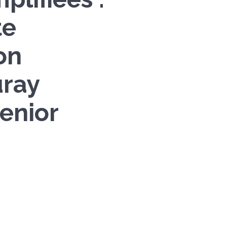
te
on
uray
enior